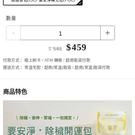
掃除晦氣、轉運開運，
置於隨身物品中或放在常用空間，配合
每日靜心祈願，效果更加乘。
讓身心煥然一新，掃除晦氣，迎接嶄新能量！
數量
適用場合：
限量發售，手工製作數量有限，敬請把握！
✔ 放置家中門口、玄關化煞避邪
立即擁有屬於你的【除穢開運包】，開啟好運每一天
!
-
+
✔ 隨身攜帶，增強個人運勢
更多詳細介紹
✔ 贈送親友，傳遞祝福心意
$
459
$
599
付款方式：
線上刷卡 / ATM 轉帳 / 超商取貨付款
運送方式：
常溫宅配 / 超商(常溫)取貨 / 超商(常溫)取貨付款
商品特色