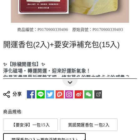
商品編號：P0170900339496
原始貨號：P0170900339493
開運香包(2入)+要安淨補充包(15入)
✨【除穢開運包】✨
淨化磁場・轉運開運・迎來好運新氣象！
你是否覺得最近運勢不順、總有莫名的壓力或卡卡的感覺？
讓專為淨化與開運設計的【除穢開運包】為你帶來轉機！
嚴選天然草本，純手工製作
分享
●
融合傳統淨穢儀式與現代風水概念
●
可放置於居家、辦公桌、隨身包包、車內
●
適合開工、搬家、改運、重要場合前使用
使用方式：
商品規格:
●泡澡淨身：使用1-2包要安淨，放入浴缸、臉盆後熱水浸泡、
► 內含：石菖蒲、山芙蓉、桂枝、茉草、艾草、香茅、米、粗
擦拭使用，使用後整包丟掉即可。（建議用量浴缸2包/ 寶寶澡
【要安淨】一包15入
質感開運香包 一包2入
鹽
盆1包）
●除穢開運：平時、出國各種敏感時期，隨身攜帶淨化磁場、
開運香包(2入)+要安淨補充包(15入)