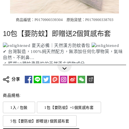
商品編號：P0170900339304
原始貨號：P0170900338703
10包【要防蚊】即贈送2個質感布套
夏天必備｜天然漢方防蚊香包
✔ 台灣製造，100%純天然配方，無添加任何化學物質，氣味
自然、不刺鼻
✔ 精選10種蚊蟲最怕的天然漢方植物成分
更多詳細介紹
✔ 含丁香、艾草、香茅、藿香、金銀花、蒼術、白芷、紫蘇、
石菖蒲、陳皮
分享
✔ 每種藥材氣味濃郁，能有效驅除蚊子與小黑蚊
✔ 可吊掛於窗戶、門邊、帳篷、嬰兒車等通風處，亦可隨身攜
帶外出使用
商品規格:
✔ 特別適合容易被蚊子叮咬者、戶外運動族群、孕婦與小朋友
使用
1入 / 包裝
1包【要防蚊】+1個質感布套
✔ 為您與家人打造天然安全的驅蚊保護罩，連毛小孩也能安心
接觸！
5包【要防蚊】即贈送1個質感布套
貼心提醒: 購買或加贈的質感布套，兩種款式會隨機出