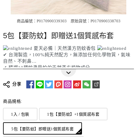
商品編號：P0170900339303
原始貨號：P0170900338703
5包【要防蚊】即贈送1個質感布套
夏天必備｜天然漢方防蚊香包
✔ 台灣製造，100%純天然配方，無添加任何化學物質，氣味
自然、不刺鼻
✔ 精選10種蚊蟲最怕的天然漢方植物成分
更多詳細介紹
✔ 含丁香、艾草、香茅、藿香、金銀花、蒼術、白芷、紫蘇、
石菖蒲、陳皮
分享
✔ 每種藥材氣味濃郁，能有效驅除蚊子與小黑蚊
✔ 可吊掛於窗戶、門邊、帳篷、嬰兒車等通風處，亦可隨身攜
帶外出使用
商品規格:
✔ 特別適合容易被蚊子叮咬者、戶外運動族群、孕婦與小朋友
使用
1入 / 包裝
1包【要防蚊】+1個質感布套
✔ 為您與家人打造天然安全的驅蚊保護罩，連毛小孩也能安心
接觸！
5包【要防蚊】即贈送1個質感布套
貼心提醒: 購買或加贈的質感布套，兩種款式會隨機出