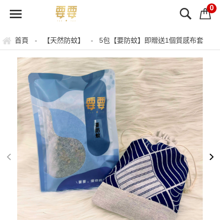
0
首頁
【天然防蚊】
5包【要防蚊】即贈送1個質感布套
-
-