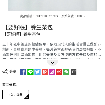
商品編號：P0170900270974
原始貨號：T0005
【要好眠】養生茶包
【要好眠】養生茶包
三十年老中藥店的經驗傳承，依照現代人的生活習慣去做配方
創新，真材實料的中藥材，每片藥材都經過我們層層把關，不
添加任何化學添加物，用最美味及最方便的方式去顧及你的健
康，要傳承要創新，值得最好的你。
內容物 / 南杏仁、酸棗仁、遠志、夜交藤、茯神、甘草、黃
【要好眠】養身茶飲內富含黃耆、川芎和茯神，讓你安定心
耆、川芎、知母
神，可調整體質，使你更容易入睡，要要創新配方加有杏仁及
包裝方式 / 8入/袋裝
分享
甘草，茶飲帶點杏仁香，甘草的回甘，讓你一覺到天明。
淨重 / 80g
保存期限 / 一年
商品規格:
保存方式 / 開封後置陰涼乾燥避光處或冷藏
沖泡方式 / 熱水300cc沖泡5分鐘即可飲用，可反覆回沖2~3
8入 / 袋裝
次
注意事項 / 感冒發燒、經期、孕婦、患有特殊疾病避免使用