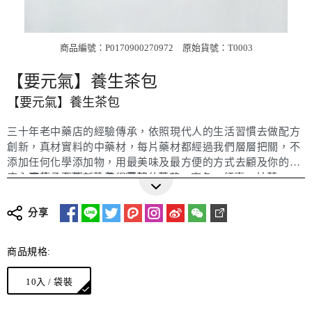
商品編號：P0170900270972
原始貨號：T0003
【要元氣】養生茶包
【要元氣】養生茶包
三十年老中藥店的經驗傳承，依照現代人的生活習慣去做配方
創新，真材實料的中藥材，每片藥材都經過我們層層把關，不
添加任何化學添加物，用最美味及最方便的方式去顧及你的健
康，要傳承要創新，值得最好的你。
內容物 / 人蔘、黃耆、黨蔘、菊花、麥冬、紅棗、甘草
【要元氣】養身茶飲內富含人蔘、黃耆及黨蔘，沖泡起來帶有
包裝方式 / 10入/袋裝
淡淡的蔘香，讓你元氣滿滿，要要創新配方加有菊花、紅棗和
淨重 / 60g
分享
甘草，飲用時有菊花紅棗香，甘草的回甘襯托出滿滿的蔘香。
保存期限 / 一年
保存方式 / 開封後置陰涼乾燥避光處或冷藏
商品規格:
沖泡方式 / 熱水300cc沖泡5分鐘即可飲用，可反覆回沖2~3
次
10入 / 袋裝
注意事項 / 感冒發燒、經期、孕婦、患有特殊疾病避免使用
適合族群 / 長期飲用能提升元氣，調節生理機能，增強體