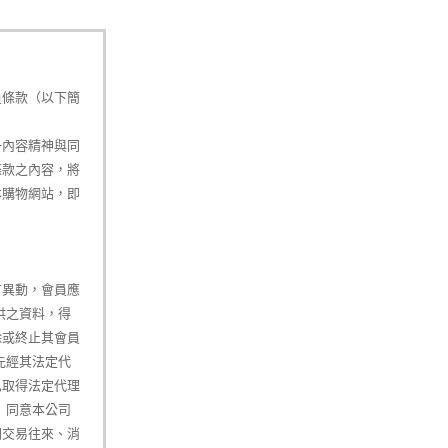
員條款（以下簡
一內容精神與同
條款之內容，將
本購物網站，即
有異動，會員應
供之資料，得
除或終止其會員
先經其法定代
已取得法定代理
）同意本公司
間交易往來、消