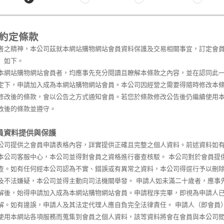
約定條款
者之精神，本公司茲就本網站購物網站會員資料保護及交易相關事宜，訂定會
）如下。
本網站購物網站會員者，均應事先充分閱讀且瞭解本條款之內容，並在認同此
定下，申請加入成為本網站購物網站會員。本公司因經營之需要得隨時修改本
修改後的條款，會以公告之方式通知會員。若您於條款修改公告後仍繼續使用
改後的條款並遵守。
員資料提供與保護
公司提供之會員申請表格內容，詳實提供正確且完整之個人資料。前述資料如
本公司客服中心，本公司並得對會員之資格進行審查核駁。 本公司對於會員提
查。如有任何經本公司認為不實、錯誤或有異常之資料，本公司得逕行予以刪
及不法嫌疑，本公司並得主動向司法機關舉發。 申請人如未滿二十歲者，應事
解後，始得申請加入成為本網站購物網站會員。申請程序完畢，即視為申請人
解。如有違誤，申請人及其法定代理人應自負完全法律責任。 申請人（即會員
使用本網站各項服務而蒐集到會員之個人資料，該等資料將會在會員與本公司