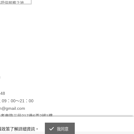
站提供服務之地
本公司關係企
充、更正個人資
致無法取得會員
站購物網站網路
辨識之依據。
號之機密安全，
為，會員將負完
、滅失或洩漏，
行
司，本公司將於
表本公司對會員
48
概由會員自行
9：00～21：00
站得於資訊可得
@gmail.com
得於與本條款所
孝東路三段217巷6弄2號1樓
銷毀，本公司亦
私權政策了解詳細資訊。
我同意