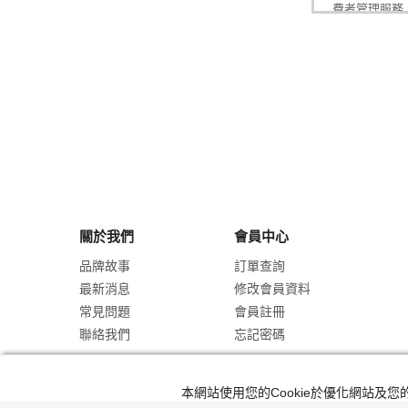
費者管理服務
區內處理利用
業、物流通路
料或請求停止
資格，將無法
第二條：密
申請人於閱讀
會員資格並可
為維持會員個
以同一個會員
全的責任。同
關於我們
會員中心
如有發生帳號
品牌故事
訂單查詢
接獲消費者通
最新消息
修改會員資料
負有任何形式
常見問題
會員註冊
負責。本公司
聯絡我們
忘記密碼
範圍內提供相
載之特定目的
秉持誠信原則
本網站使用您的Cookie於優化網站
第三條：網