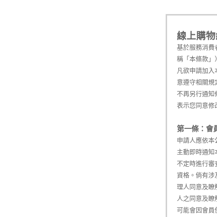
線上購物
基於服務消費
稱「本條款」
凡欲申請加入
意遵守相關規
不再另行通知
表示您同意修
第一條：會
申請人應依本
主動即時通知
不定時進行審
資格。倘有涉
理人同意及瞭
人之同意及瞭
可能會因會員