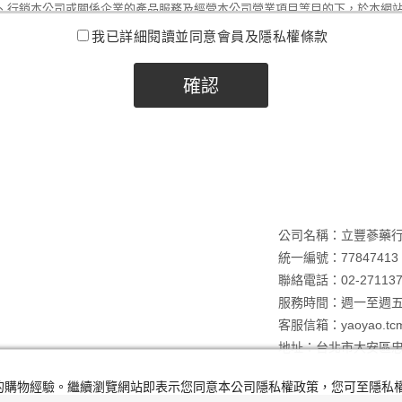
、行銷本公司或關係企業的產品服務及經營本公司營業項目等目的下，於本網
，直到本網站停止服務為止，並僅在前述目的範圍內，將會員個人資料提供給
我已詳細閱讀並同意會員及隱私權條款
商、受本公司委託處理事務之第三人利用。會員得請求查詢、閱覽、複製、補
蒐集、處理、利用或刪除資料。個人資料應完整填寫，如填寫不實或不完整，
享有活動訊息傳遞、行銷商品及提供服務等之權益。
碼與帳號的保護
完本條款後，按下「同意」之按鍵經完成申請加入或登錄程序後，即取得本網
取得一帳號及密碼，作為日後進入本網站之憑證。本網站並依密碼與帳號作為
人之權益，已取得網路登錄權之本網站購物網站會員均應自行維持其密碼與帳
帳號和密碼使用會員服務所進行的所有行為，都將被認為是這位會員本人的行
時本網站將依相關法令辦理安全維護事項，防止個人資料被竊取、竄改、毀損
公司名稱：立豐蔘藥
及密碼外洩、盜用或有其他影響密碼或帳號安全情事者，會員應立即通知本公
統一編號：77847413
知後，停止該進行交易之處理及利用或採取其他保護之措施，但上述通知不代
聯絡電話：02-271137
之賠償或補償的責任。 前項情事除因本公司故意或重大過失所致之損害者外，
服務時間：週一至週五 0
經消費者請求提供被冒用期間之交易資訊相關資料，經確認身分無誤後，本網
客服信箱：yaoyao.tcm
關資料，以防止損害擴大。對於消費者個人資料之蒐集、處理及利用，本公司
地址：台北市大安區忠
之相關範圍內，以誠實信用方法為之。特定目的消失或期限屆滿時之個人資料
，謹慎辦理。
及您的購物經驗。繼續瀏覽網站即表示您同意本公司隱私權政策，您可至隱
站連結