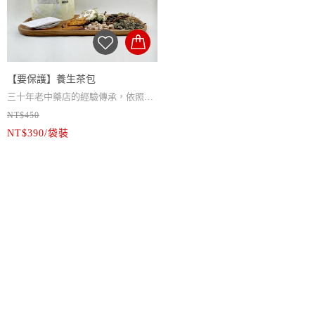
胖大海，可以舒緩你的喉嚨，要要創
沖泡方式 / 熱水300cc沖泡5分鐘即可
耆及黨蔘，沖泡起來帶有淡淡的蔘
沖泡方式 / 熱水300cc沖泡5分鐘即可
新配方加有菊花和薄荷，讓茶飲有菊
飲用，可反覆回沖2~3次
香，讓你元氣滿滿，要要創新配方加
飲用，可反覆回沖2~3次
花的香氣，飲用時會有淡淡的薄荷涼
注意事項 / 感冒發燒、經期、孕婦、
有菊花、紅棗和甘草，飲用時有菊花
注意事項 / 感冒發燒、經期、孕婦、
感，襯托出羅漢果及胖大海的甜味。
患有特殊疾病避免使用
紅棗香，甘草的回甘襯托出滿滿的蔘
患有特殊疾病避免使用
【要保護】養生茶包
適合族群 / 舒緩喉嚨不適，燒聲，生
香。
適合族群 / 長期飲用能提升元氣，調
三十年老中藥店的經驗傳承，依照現
津止渴，潤喉開音，特別適合上班
節生理機能，增強體力，改善疲勞，
NT$450
代人的生活習慣去做配方創新，真材
內容物 / 桔梗、板籃根、魚腥草、全
族、客服櫃台人員 、教師等喉嚨重度
適合注重養身上班勞累的你 ，在意全
NT$390/袋裝
實料的中藥材，每片藥材都經過我們
瓜蔞、金銀花、厚朴、薄荷、荆芥、
使用者。
家人健康的你。
層層把關，不添加任何化學添加物，
桑葉、防風、炙甘草
用最美味及最方便的方式去顧及你的
包裝方式 / 10入/袋裝
健康，要傳承要創新，值得最好的
淨重 / 100g
你。
保存期限 / 一年
【要保護】養身茶飲100%古傳配方，
保存方式 / 開封後置陰涼乾燥避光處
薄荷的涼感讓茶飲更好入喉，天天飲
或冷藏
用可提升你的保護力，平日防範，保
沖泡方式 / 熱水300cc沖泡5分鐘即可
持好社交距離，平時做好防護，讓家
飲用，可反覆回沖2~3次
人自己更安心。
注意事項 / 感冒發燒、經期、孕婦、