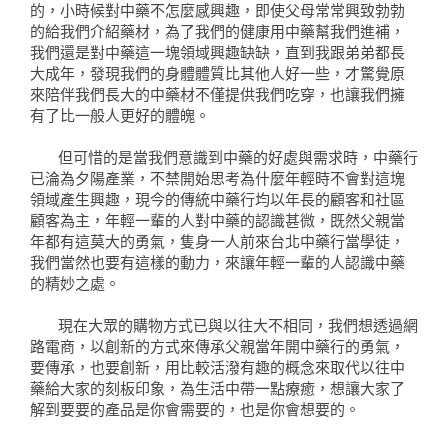
的，小時候對中藥不怎麼感興趣，即使父母常常興致勃勃
的給我們介紹藥材，為了我們的健康用中藥幫我們進補，
我們還是對中藥這一塊領域興趣缺缺，直到我跟弟弟都長
大成年，發現我們的身體體質比其他人好一些，才驚覺原
來陪伴我們長大的中藥材不僅提供我們吃穿，也讓我們擁
有了比一般人更好的體魄。
但可惜的是當我們意識到中藥的好處與需求時，中藥行
已淪為夕陽產業，不禁開始思考為什麼年輕時不會對這塊
領域產生興趣，現今的傳統中藥行均以年長的顧客和社區
顧客為主，年輕一輩的人對中藥的認識甚微，既然父親當
年都有這莫大的勇氣，隻身一人前來台北中藥行當學徒，
我們當然也要有這樣的動力，來讓年輕一輩的人認識中藥
的精妙之處。
現在大眾的購物方式已與以往大不相同，我們想透過網
路電商，以創新的方式來傳承父親當年開中藥行的勇氣，
要傳承，也要創新，用比較活潑有趣的概念來取代以往中
藥給大家的刻板印象，為生活中帶一點療癒，想讓大家了
解到要要的產品是你會需要的，也是你會想要的。