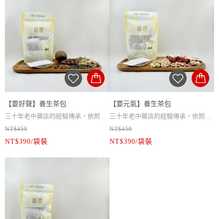
用最美味及最方便的方式去顧及你的
淨重 / 100g
用最美味及最方便的方式去顧及你的
淨重 / 80g
健康，要傳承要創新，值得最好的
保存期限 / 一年
健康，要傳承要創新，值得最好的
保存期限 / 一年
你。
保存方式 / 開封後置陰涼乾燥避光處
你。
保存方式 / 開封後置陰涼乾燥避光處
【要溫養】養身茶飲內富含粉光蔘，
或冷藏
【要好顏】養身茶飲內富含杜仲及何
或冷藏
自古為補元氣之首，可提升免疫力，
沖泡方式 / 熱水300cc沖泡5分鐘即可
首烏，讓你氣色紅潤，調整勞累體
沖泡方式 / 熱水300cc沖泡5分鐘即可
調整體質，要要創新配方加有菊花及
飲用，可反覆回沖2~3次
質，要要創新配方加有黃耆、紅棗和
飲用，可反覆回沖2~3次
甘草，沖泡起來滿滿的蔘香，回甘之
注意事項 / 感冒發燒、經期、孕婦、
枸杞，飲用時會有些許甜味，每天一
注意事項 / 感冒發燒、經期、孕婦、
餘還帶有菊花香氣。
患有特殊疾病避免使用
早一杯，好顏一整天。‧
患有特殊疾病避免使用
【要好聲】養生茶包
【要元氣】養生茶包
適合族群 / 增強體力，營養補給，調
適合族群 / 養顏美容，紅潤氣色，調
三十年老中藥店的經驗傳承，依照現
三十年老中藥店的經驗傳承，依照現
整體質，幫助提升元氣健康維持，適
整體質，生津止渴，適合熬夜加班可
NT$450
NT$450
代人的生活習慣去做配方創新，真材
內容物 / 羅漢果、胖大海、金銀花、
代人的生活習慣去做配方創新，真材
內容物 / 人蔘、黃耆、黨蔘、菊花、
合熬夜加班、銀髮族長期飲用
退火美顏，也適用於產婦 做月子調
NT$390/袋裝
NT$390/袋裝
實料的中藥材，每片藥材都經過我們
菊花、連翹、薄荷
實料的中藥材，每片藥材都經過我們
麥冬、紅棗、甘草
理。
層層把關，不添加任何化學添加物，
包裝方式 / 15入/袋裝
層層把關，不添加任何化學添加物，
包裝方式 / 10入/袋裝
用最美味及最方便的方式去顧及你的
淨重 / 75g
用最美味及最方便的方式去顧及你的
淨重 / 60g
健康，要傳承要創新，值得最好的
保存期限 / 一年
健康，要傳承要創新，值得最好的
保存期限 / 一年
你。
保存方式 / 開封後置陰涼乾燥避光處
你。
保存方式 / 開封後置陰涼乾燥避光處
【要好聲】養身茶飲內富含羅漢果及
或冷藏
【要元氣】養身茶飲內富含人蔘、黃
或冷藏