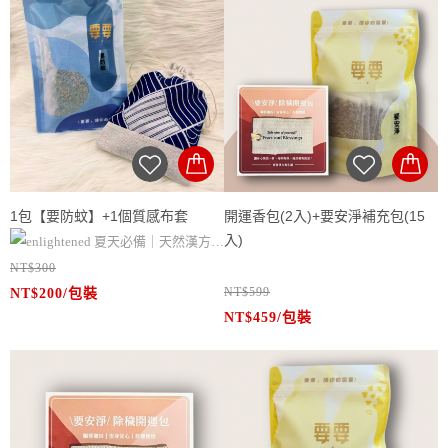
鼻
✔ 精選10種蚊蟲最怕的天然漢方植物
✔ 精選10種蚊蟲最怕的天然漢方植物
成分
成分
✔ 含丁香、艾草、香茅、藿香、金銀
✔ 含丁香、艾草、香茅、藿香、金銀
花、蒼術、白芷、紫蘇、石菖蒲、陳
花、蒼術、白芷、紫蘇、石菖蒲、陳
皮
皮
✔ 每種藥材氣味濃郁，能有效驅除蚊
✔ 每種藥材氣味濃郁，能有效驅除蚊
子與小黑蚊
子與小黑蚊
✔ 可吊掛於窗戶、門邊、帳篷、嬰兒
1包【要防蚊】+1個質感布套
開運香包(2入)+要安淨補充包(15
✔ 可吊掛於窗戶、門邊、帳篷、嬰兒
車等通風處，亦可隨身攜帶外出使用
入)
夏天必備｜天然漢方防
車等通風處，亦可隨身攜帶外出使用
✔ 特別適合容易被蚊子叮咬者、戶外
NT$300
蚊香包
✔ 特別適合容易被蚊子叮咬者、戶外
運動族群、孕婦與小朋友使用
NT$599
NT$200/包裝
✨【除穢開運包】✨
✔ 台灣製造，100%純天然配方，無
運動族群、孕婦與小朋友使用
✔ 為您與家人打造天然安全的驅蚊保
NT$459/包裝
淨化磁場・轉運開運・迎來好運新氣
你是否覺得最近運勢不順、總有莫名
添加任何化學物質，氣味自然、不刺
✔ 為您與家人打造天然安全的驅蚊保
護罩，連毛小孩也能安心接觸！
象！
的壓力或卡卡的感覺？
嚴選天然草本，純手
鼻
護罩，連毛小孩也能安心接觸！
貼心提醒: 購買或加贈的質感
讓專為淨化與開運設計的【除穢開運
工製作
使用方式：
✔ 精選10種蚊蟲最怕的天然漢方植物
貼心提醒: 購買或加贈的質感
布套，兩種款式會隨機出貨，造成不
包】為你帶來轉機！
●
●泡澡淨身：使用1-2包要安淨，放入
融合傳統淨穢儀式與現代風水概
成分
布套，兩種款式會隨機出貨，造成不
便，敬請見諒，謝謝。
念
浴缸、臉盆後熱水浸泡、擦拭使用，
●除穢開運：平時、出國各種敏感時
✔ 含丁香、艾草、香茅、藿香、金銀