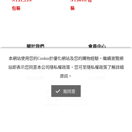
NT$1,299/
NT$699/包
N
炙
包裝
裝
，
顧
✔ 台灣製造，100%純天然配
✔ 台灣製造，100%純天然配
，
方，無添加任何化學物質，氣
方，無添加任何化學物質，氣
味自然、不刺鼻
味自然、不刺鼻
古
燥
關於我們
會員中心
✔ 精選10種蚊蟲最怕的天然
✔ 精選10種蚊蟲最怕的天然
更
品牌故事
訂單查詢
漢方植物成分
漢方植物成分
本網站使用您的Cookie於優化網站及您的購物經驗。繼續瀏覽網
的
分
最新消息
修改會員資料
✔ 含丁香、艾草、香茅、藿
✔ 含丁香、艾草、香茅、藿
站即表示您同意本公司隱私權政策，您可至隱私權政策了解詳細
社
3
常見問題
會員註冊
香、金銀花、蒼術、白芷、紫
香、金銀花、蒼術、白芷、紫
資訊。
家
聯絡我們
忘記密碼
蘇、石菖蒲、陳皮
蘇、石菖蒲、陳皮
、
✔ 每種藥材氣味濃郁，能有
✔ 每種藥材氣味濃郁，能有
公司名稱：立豐蔘藥行
我同意
用
效驅除蚊子與小黑蚊
效驅除蚊子與小黑蚊
統一編號：77847413
體
✔ 可吊掛於窗戶、門邊、帳
✔ 可吊掛於窗戶、門邊、帳
聯絡電話：02-27113748
，
服務時間：週一至週五 09：00～21：00
篷、嬰兒車等通風處，亦可隨
篷、嬰兒車等通風處，亦可隨
提
客服信箱：yaoyao.tcm@gmail.com
身攜帶外出使用
身攜帶外出使用
地址：台北市大安區忠孝東路三段217巷6弄2號1樓
✔ 特別適合容易被蚊子叮咬
✔ 特別適合容易被蚊子叮咬