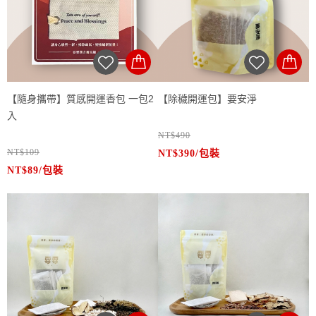
便，敬請見諒，謝謝。
●
使用後整包丟掉即可。（建議用量浴
期，隨身攜帶淨化磁場、掃除晦氣、
可放置於居家、辦公桌、隨身包
讓身心煥然一新，掃除晦氣，
花、蒼術、白芷、紫蘇、石菖蒲、陳
包、車內
缸2包/ 寶寶澡盆1包）
轉運開運，
迎接嶄新能量！
限量發售，手工製作數量有限，敬請
置於隨身物品中或放在常
皮
●
用空間，配合每日靜心祈願，效果更
把握！
適合開工、搬家、改運、重要場
✔ 每種藥材氣味濃郁，能有效驅除蚊
合前使用
加乘。
立即擁有屬於你的【除穢開運包】，
子與小黑蚊
開啟好運每一天
!
✔ 可吊掛於窗戶、門邊、帳篷、嬰兒
【隨身攜帶】質感開運香包 一包2
【除穢開運包】要安淨
► 內含：石菖蒲、山芙蓉、桂枝、茉
適用場合：
車等通風處，亦可隨身攜帶外出使用
入
草、艾草、香茅、米、粗鹽
✔ 放置家中門口、玄關化煞避邪
✔ 特別適合容易被蚊子叮咬者、戶外
NT$490
✨【除穢開運包】✨
✔ 隨身攜帶，增強個人運勢
運動族群、孕婦與小朋友使用
NT$109
✨【除穢開運包】✨
NT$390/包裝
淨化磁場・轉運開運・迎來好運新氣
你是否覺得最近運勢不順、總有莫名
✔ 贈送親友，傳遞祝福心意
✔ 為您與家人打造天然安全的驅蚊保
NT$89/包裝
淨化磁場・轉運開運・迎來好運新氣
你是否覺得最近運勢不順、總有莫名
象！
的壓力或卡卡的感覺？
嚴選天然草本，純手
護罩，連毛小孩也能安心接觸！
象！
的壓力或卡卡的感覺？
嚴選天然草本，純手
讓專為淨化與開運設計的【除穢開運
工製作
使用方式：
貼心提醒: 購買或加贈的質感
讓專為淨化與開運設計的【除穢開運
工製作
使用方式：
包】為你帶來轉機！
●
●泡澡淨身：使用1-2包要安淨，放入
融合傳統淨穢儀式與現代風水概
布套，兩種款式會隨機出貨，造成不
包】為你帶來轉機！
●
●泡澡淨身：使用1-2包要安淨，放入
融合傳統淨穢儀式與現代風水概
念
浴缸、臉盆後熱水浸泡、擦拭使用，
●除穢開運：平時、出國各種敏感時
便，敬請見諒，謝謝。
念
浴缸、臉盆後熱水浸泡、擦拭使用，
●除穢開運：平時、出國各種敏感時
●
使用後整包丟掉即可。（建議用量浴
期，隨身攜帶淨化磁場、掃除晦氣、
可放置於居家、辦公桌、隨身包
讓身心煥然一新，掃除晦氣，
●
使用後整包丟掉即可。（建議用量浴
期，隨身攜帶淨化磁場、掃除晦氣、
可放置於居家、辦公桌、隨身包
讓身心煥然一新，掃除晦氣，
包、車內
缸2包/ 寶寶澡盆1包）
轉運開運，
迎接嶄新能量！
限量發售，手工製作數量有限，敬請
置於隨身物品中或放在常
包、車內
缸2包/ 寶寶澡盆1包）
轉運開運，
迎接嶄新能量！
限量發售，手工製作數量有限，敬請
置於隨身物品中或放在常
●
用空間，配合每日靜心祈願，效果更
把握！
適合開工、搬家、改運、重要場
●
用空間，配合每日靜心祈願，效果更
把握！
適合開工、搬家、改運、重要場
合前使用
加乘。
立即擁有屬於你的【除穢開運包】，