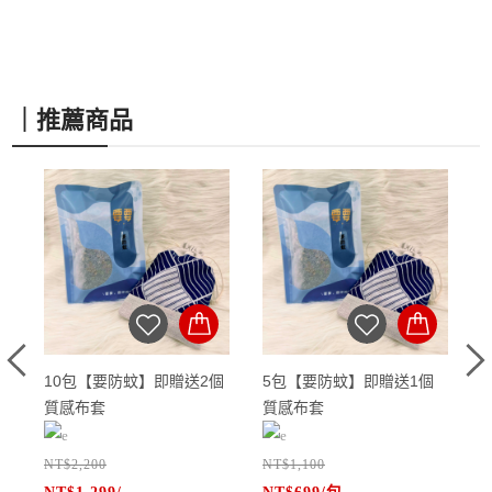
患有特殊疾病避免使用
適合族群 / 活力元氣，增加體力，免
疫力保護，防禦升級，透過【要保
｜推薦商品
護】漢方茶飲來提升保護力， 保護好
自己才能守護好家人
10包【要防蚊】即贈送2個
5包【要防蚊】即贈送1個
質感布套
質感布套
，
配
腥
夏天必備｜天然漢方防蚊香
夏天必備｜天然漢方防蚊香
NT$2,200
NT$1,100
N
，
、
包
包