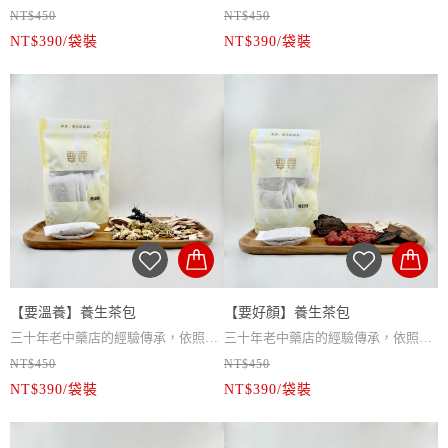
適合族群 / 促進消化代謝，幫助排便
適合族群 / 調節生理機能，降火氣，
NT$450
NT$450
代人的生活習慣去做配方創新，真材
內容物 / 黃耆、烏梅、仙楂、陳皮、
代人的生活習慣去做配方創新，真材
內容物 / 菊花、決明子、牛蒡、金銀
順暢，可去除體內濕氣，調節濕氣體
好口氣，可以幫助睡眠，適合睡眠品
NT$390/袋裝
NT$390/袋裝
實料的中藥材，每片藥材都經過我們
桑葉、車前子、甘草、草決明、荷葉
實料的中藥材，每片藥材都經過我們
花、桂花、絞股籃、枸杞
質，適合熬夜、作息飲食 不正常者
質差，急躁易怒，食慾重口味， 口臭
層層把關，不添加任何化學添加物，
包裝方式 / 10入/袋裝
層層把關，不添加任何化學添加物，
包裝方式 / 10入/袋裝
口乾者
用最美味及最方便的方式去顧及你的
淨重 / 100g
用最美味及最方便的方式去顧及你的
淨重 / 60g
健康，要傳承要創新，值得最好的
保存期限 / 一年
健康，要傳承要創新，值得最好的
保存期限 / 一年
你。
保存方式 / 開封後置陰涼乾燥避光處
你。
保存方式 / 開封後置陰涼乾燥避光處
【要輕盈】養身茶飲使用要要古傳漢
或冷藏
【要晶亮】養身茶飲內富含決明子和
或冷藏
方創新改良，加有烏梅及仙楂，口感
沖泡方式 / 熱水300cc沖泡5分鐘即可
金銀花，有舒緩壓力明目的作用，要
沖泡方式 / 熱水300cc沖泡5分鐘即可
清爽微酸，甘甜不膩，可促進新陳代
飲用，可反覆回沖2~3次
要創新配方加有菊花、桂花及牛蒡，
飲用，可反覆回沖2~3次
謝，調節生理機能，使你體態輕盈，
注意事項 / 感冒發燒、經期、孕婦、
入喉會有菊花及桂花香，加上枸杞的
注意事項 / 感冒發燒、經期、孕婦、
擁有迷人的曲線。
患有特殊疾病避免使用
些許甜味，相輔相成，甜而不膩。
患有特殊疾病避免使用
【要溫養】養生茶包
【要好顏】養生茶包
適合族群 / 幫助消化使排便順暢，促
適合族群 / 清熱明目，舒緩壓力，改
三十年老中藥店的經驗傳承，依照現
三十年老中藥店的經驗傳承，依照現
進新陳代謝，減輕身體負擔，展現迷
善皮膚，疏散風熱，護眼，清涼退
NT$450
NT$450
代人的生活習慣去做配方創新，真材
內容物 / 粉光蔘、黃耆、絞股籃、金
代人的生活習慣去做配方創新，真材
內容物 / 杜仲、何首烏、黃耆、紅
人曲線，適合久坐上班族、小資女 、
火，熬夜恢復，適合長期使用3C 產品
NT$390/袋裝
NT$390/袋裝
實料的中藥材，每片藥材都經過我們
銀花、菊花、甘草
實料的中藥材，每片藥材都經過我們
棗、枸杞
缺乏運動習慣者
者，可當日常保健天天飲用
層層把關，不添加任何化學添加物，
包裝方式 / 10入/袋裝
層層把關，不添加任何化學添加物，
包裝方式 / 10入/袋裝