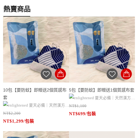
熱賣商品
10包【要防蚊】即贈送2個質感布
5包【要防蚊】即贈送1個質感布套
套
夏天必備｜天然漢方防
夏天必備｜天然漢方防
NT$1,100
蚊香包
NT$2,200
蚊香包
NT$699/包裝
✔ 台灣製造，100%純天然配方，無
NT$1,299/包裝
✔ 台灣製造，100%純天然配方，無
添加任何化學物質，氣味自然、不刺
添加任何化學物質，氣味自然、不刺
鼻