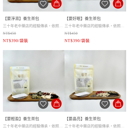
合前使用
加乘。
立即擁有屬於你的【除穢開運包】，
開啟好運每一天
!
開啟好運每一天
!
► 內含：石菖蒲、山芙蓉、桂枝、茉
適用場合：
【要淨濕】養生茶包
【要好眠】養生茶包
► 內含：石菖蒲、山芙蓉、桂枝、茉
適用場合：
草、艾草、香茅、米、粗鹽
✔ 放置家中門口、玄關化煞避邪
三十年老中藥店的經驗傳承，依照現
三十年老中藥店的經驗傳承，依照現
草、艾草、香茅、米、粗鹽
✔ 放置家中門口、玄關化煞避邪
✔ 隨身攜帶，增強個人運勢
NT$450
NT$450
代人的生活習慣去做配方創新，真材
內容物 / 魚腥草、金銀花、茯苓、絞
代人的生活習慣去做配方創新，真材
內容物 / 南杏仁、酸棗仁、遠志、夜
✔ 隨身攜帶，增強個人運勢
✔ 贈送親友，傳遞祝福心意
NT$390/袋裝
NT$390/袋裝
實料的中藥材，每片藥材都經過我們
股籃、薏仁、車前草、喬麥、決明
實料的中藥材，每片藥材都經過我們
交藤、茯神、甘草、黃耆、川芎、知
✔ 贈送親友，傳遞祝福心意
層層把關，不添加任何化學添加物，
子、玉米鬚，甘草
層層把關，不添加任何化學添加物，
母
用最美味及最方便的方式去顧及你的
包裝方式 / 10入/袋裝
用最美味及最方便的方式去顧及你的
包裝方式 / 8入/袋裝
健康，要傳承要創新，值得最好的
淨重 / 90g
健康，要傳承要創新，值得最好的
淨重 / 80g
你。
保存期限 / 一年
你。
保存期限 / 一年
【要淨濕】養身茶飲內富含茯苓、薏
保存方式 / 開封後置陰涼乾燥避光處
【要好眠】養身茶飲內富含黃耆、川
保存方式 / 開封後置陰涼乾燥避光處
仁和玉米鬚，可以去除體內濕氣，要
或冷藏
芎和茯神，讓你安定心神，可調整體
或冷藏
要創新配方決明子和甘草，入喉帶點
沖泡方式 / 熱水300cc沖泡5分鐘即可
質，使你更容易入睡，要要創新配方
沖泡方式 / 熱水300cc沖泡5分鐘即可
回甘及決明子香氣，享受之餘還可以
飲用，可反覆回沖2~3次
加有杏仁及甘草，茶飲帶點杏仁香，
飲用，可反覆回沖2~3次
養身。
注意事項 / 感冒發燒、經期、孕婦、
甘草的回甘，讓你一覺到天明。
注意事項 / 感冒發燒、經期、孕婦、
【要輕盈】養生茶包
【要晶亮】養生茶包
患有特殊疾病避免使用
患有特殊疾病避免使用
三十年老中藥店的經驗傳承，依照現
三十年老中藥店的經驗傳承，依照現